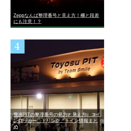
Zeppなんば整理番号と見え方！柵と段差
にも注意！？
豊洲PITの整理番号の見方と見え方、コイ
ンロッカー、ドリンク、トイレ情報まと
め