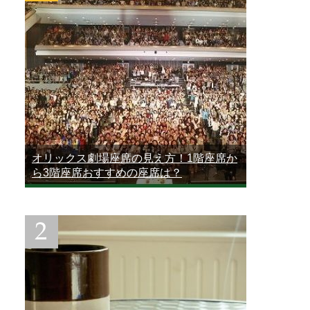
オリックス劇場座席の見え方！1階座席か
ら3階座席おすすめの座席は？