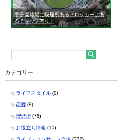
甲子園球場に喫煙所ある？ロッカーはあ
る？マップ有り！
カテゴリー
ライフスタイル
(9)
恋愛
(9)
喫煙所
(78)
お役立ち情報
(10)
ライブ・コンサート会場
(272)