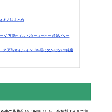
きる方法まとめ
ェーダ 万能オイル バターコーヒー 精製バター
ェーダ 万能オイル インド料理に欠かせない!!純度
れる牛の脂肪分だけを抽出した、高精製オイルで無