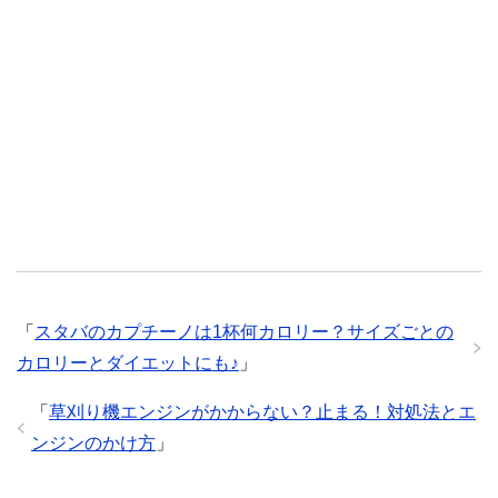
「
スタバのカプチーノは1杯何カロリー？サイズごとの
カロリーとダイエットにも♪
」
「
草刈り機エンジンがかからない？止まる！対処法とエ
ンジンのかけ方
」