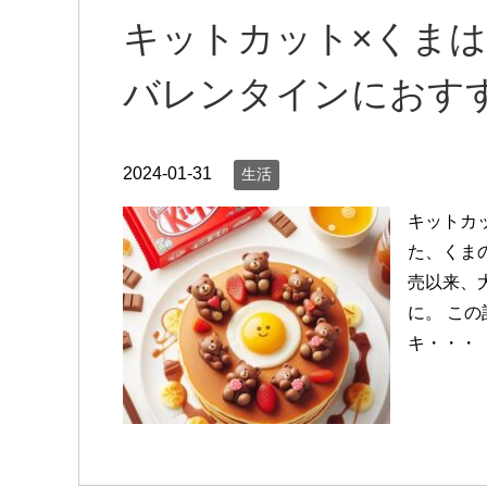
キットカット×くま
バレンタインにおす
2024-01-31
生活
キットカ
た、くま
売以来、
に。 こ
キ・・・