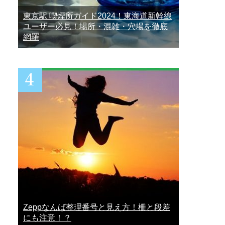
東京駅 喫煙所ガイド2024！東海道新幹線
ユーザー必見！場所・混雑・穴場を徹底
網羅
Zeppなんば整理番号と見え方！柵と段差
にも注意！？