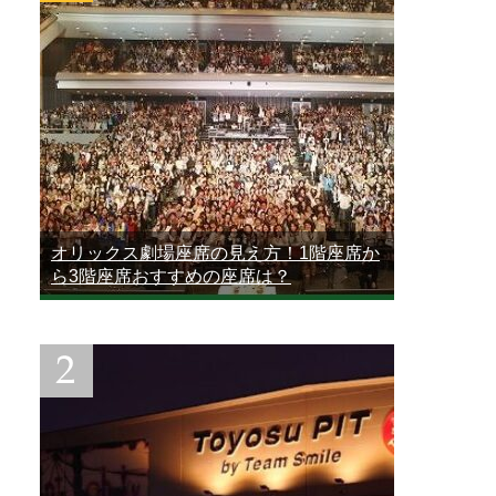
オリックス劇場座席の見え方！1階座席か
ら3階座席おすすめの座席は？