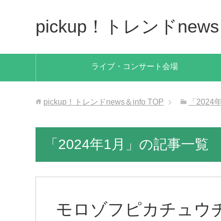
pickup！トレンドnews＆
ライブ・コンサート会場
pickup！トレンドnews＆info
TOP
「202
「2024年1月」の記事一覧
モロゾフピカチュウ