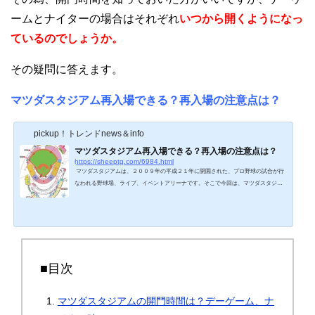
ームとナイターの場合はそれぞれ
いつから開くようになっ
ているのでしょうか。
その疑問に答えます。
マツダスタジアム再入場できる？再入場の注意点は？
pickup！トレンドnews＆info
マツダスタジアム再入場できる？再入場の注意点は？
https://sheeptg.com/6984.html
マツダスタジアムは、２００９年の平成２１年に開園された、プロ野球の試合が行
なわれる野球場、ライブ、イベントアリーナです。そこで今回は、マツダスタジア
ム再入場できる？再入場の注意点は？について紹介していきます。マツダスタジア
ムでの野球の試合や音楽ライブ、コンサートで会場に入場した後に、友人を迎えに
行ったりする際に、スタジアムから再入場ができれば、心置きなく球場の外に待ち
合わせができて便利です。実際マツダスタジアム再入場はできるのでしょうか。マ
ツダスタジアム当日券ある？購入方法はこちら！マ...
■目次
マツダスタジアムの開門時間は？デーゲーム、ナ