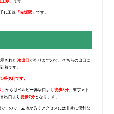
山王駅」
です。
ロ千代田線
「赤坂駅」
です。
表示された
3b出口
がありますので、そちらの出口に
と到着です。
は1番便利です。
駅」
からはベルビー赤坂口より
徒歩8分
、東京メト
0番出口より
徒歩7分
となります。
能ですので、立地が良くアクセスには非常に便利な