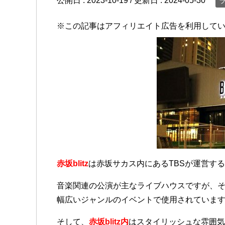
公開日 :
2023-10-19
/ 更新日 :
2024-05-30
※この記事はアフィリエイト広告を利用して
赤坂blitz
は赤坂サカス内にあるTBSが運営す
音楽関連の公演が主なライブハウスですが、
幅広いジャンルのイベントで使用されていま
そして、
赤坂blitz内
はスタイリッシュな雰囲気