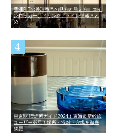
豊洲PITの整理番号の見方と見え方、コイ
ンロッカー、ドリンク、トイレ情報まと
め
東京駅 喫煙所ガイド2024！東海道新幹線
ユーザー必見！場所・混雑・穴場を徹底
網羅