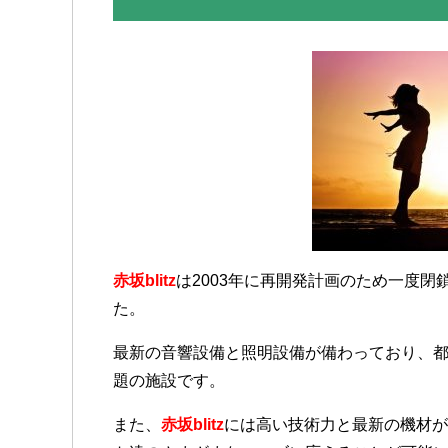
赤坂blitz
は
2003年に再開発計画のため一度閉
た。
最新の音響設備と照明設備が備わっており、
題の施設です。
また、
赤坂blitz
には
高
い技術力と最新の機材が