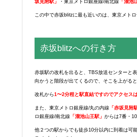
坂見附駅」
・東京メトロ銀座線/南北線
「溜池
この中で赤坂blitzに最も近いのは、東京メト
赤坂blitzへの行き方
赤坂駅の改札を出ると、TBS放送センターと
向かうと階段が出てくるので、そこを上がる
改札から
1〜2分程と駅直結ですのでアクセス
また、東京メトロ銀座線/丸の内線
「赤坂見附
ロ銀座線/南北線
「溜池山王駅」
からは7番・1
他２つの駅からでも徒歩10分以内に到着は可