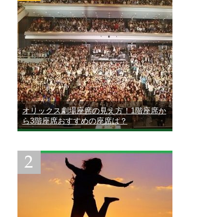
オリックス劇場座席の見え方！1階座席か
ら3階座席おすすめの座席は？