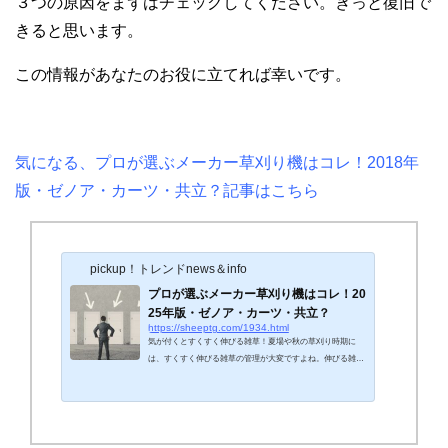
３つの原因をまずはチェックしてください。きっと復旧で
きると思います。
この情報があなたのお役に立てれば幸いです。
気になる、プロが選ぶメーカー草刈り機はコレ！2018年
版・ゼノア・カーツ・共立？記事はこちら
pickup！トレンドnews＆info
プロが選ぶメーカー草刈り機はコレ！20
25年版・ゼノア・カーツ・共立？
https://sheeptg.com/1934.html
気が付くとすくすく伸びる雑草！夏場や秋の草刈り時期に
は、すくすく伸びる雑草の管理が大変ですよね。伸びる雑草
の処理と言えば、便利な電動草刈機が作業効率のアップに重
宝します。 草刈機は現在家庭用モデルが多く出回り、一般の
家庭でも草刈機を使って家の庭の草を手軽に手入れすること
ができます。そこで今回は、プロが選ぶ草刈り機2025年の最
新情報を紹介していきます。気になる、草刈り機エンジンが