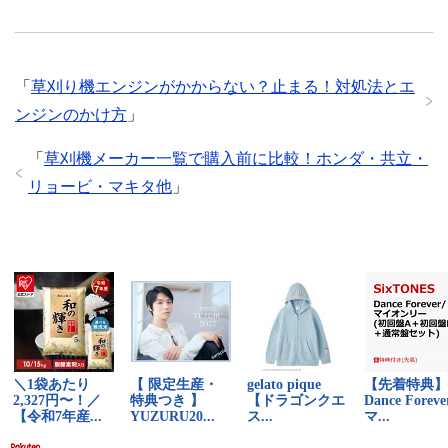
「
草刈り機エンジンがかからない？止まる！対処法とエ
ンジンのかけ方
」
「
草刈機メーカー一覧で購入前に比較！ホンダ・共立・
リョービ・マキタ他
」