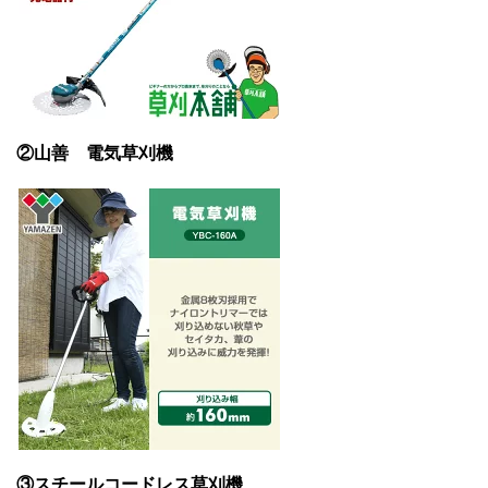
②山善 電気草刈機
③スチールコードレス草刈機