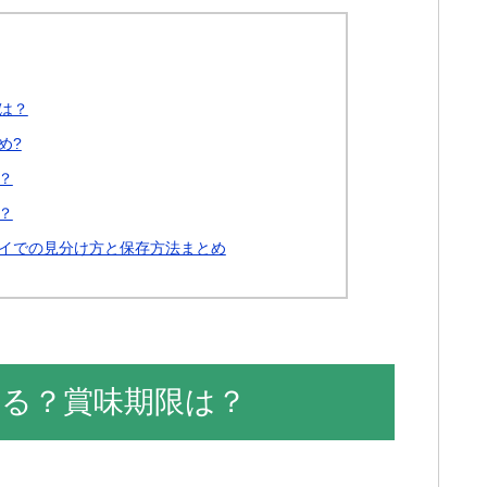
は？
め?
？
？
イでの見分け方と保存方法まとめ
る？賞味期限は？