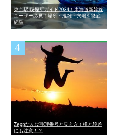
東京駅 喫煙所ガイド2024！東海道新幹線
ユーザー必見！場所・混雑・穴場を徹底
網羅
Zeppなんば整理番号と見え方！柵と段差
にも注意！？