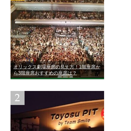
オリックス劇場座席の見え方！1階座席か
ら3階座席おすすめの座席は？