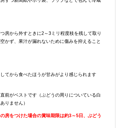
一房ずつ新聞紙やポリ袋、ラップなどで包んで冷蔵
つ房から外すときに2～3ミリ程度枝を残して取り
が空かず、果汁が漏れないために傷みを抑えること
戻してから食べたほうが甘みがより感じられます
る直前がベストです（ぶどうの周りについている白
題ありません）
の房をつけた場合の賞味期限は約3～5日、ぶどう
。