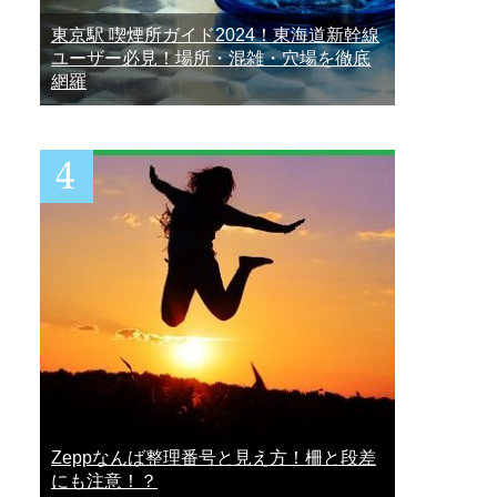
東京駅 喫煙所ガイド2024！東海道新幹線
ユーザー必見！場所・混雑・穴場を徹底
網羅
Zeppなんば整理番号と見え方！柵と段差
にも注意！？