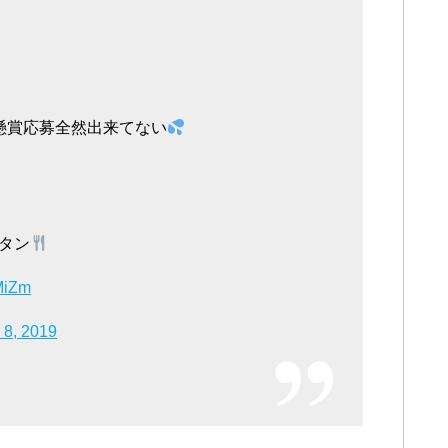
懸賞応募全然出来てない
タン
MiZm
8, 2019