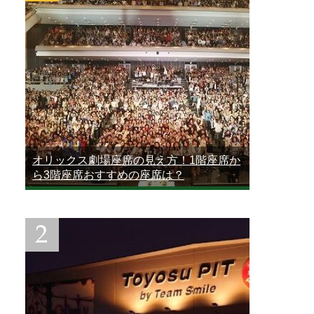
オリックス劇場座席の見え方！1階座席か
ら3階座席おすすめの座席は？