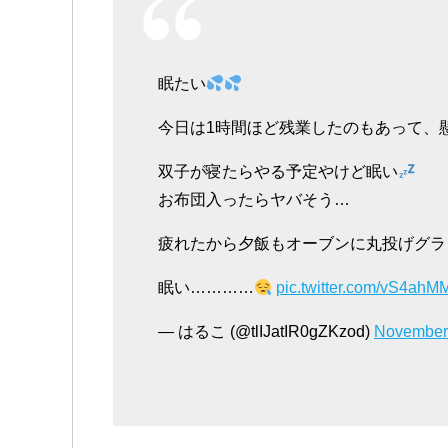
眠たい
今日は1時間ほど残業したのもあって、
双子が寝たらやる予定やけど眠い
お布団入ったらヤバそう…
疲れたから夕飯もオーブンに丸投げグラ
眠い…………
pic.twitter.com/vS4ahM
— はるこ (@tlIJatIR0gZKzod)
November 