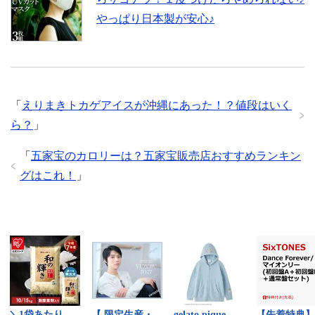
やっぱり日本製が安心♪
「
えりまきトカゲアイスが沖縄にあった！？値段はいく
ら？
」
「
五家宝のカロリーは？五家宝販売店おすすめランキン
グはこれ！
」