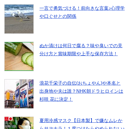
一言で勇気づける！前向きな言葉♪心理学
や口ぐせとの関係
ぬか漬けは何日で腐る？味や臭いでの見
分け方と賞味期限や上手な保存方法！
浪花千栄子の自伝(おちょやん)や本名と
出身地や夫は誰？NHK朝ドラヒロインは
杉咲 花に決定！
夏用冷感マスク【日本製】で嫌なムレか
らサヨナラ！１度つけたらやめられない♪