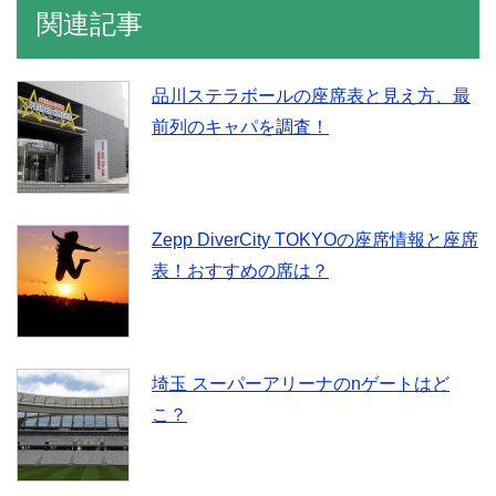
関連記事
品川ステラボールの座席表と見え方、最
前列のキャパを調査！
Zepp DiverCity TOKYOの座席情報と座席
表！おすすめの席は？
埼玉 スーパーアリーナのnゲートはど
こ？