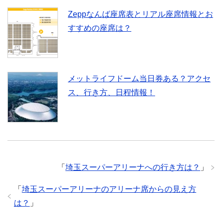
Zeppなんば座席表とリアル座席情報とお
すすめの座席は？
メットライフドーム当日券ある？アクセ
ス、行き方、日程情報！
「
埼玉スーパーアリーナへの行き方は？
」
「
埼玉スーパーアリーナのアリーナ席からの見え方
は？
」