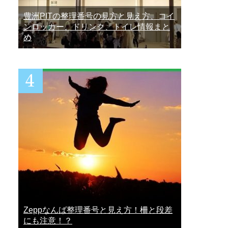
豊洲PITの整理番号の見方と見え方、コイ
ンロッカー、ドリンク、トイレ情報まと
め
Zeppなんば整理番号と見え方！柵と段差
にも注意！？