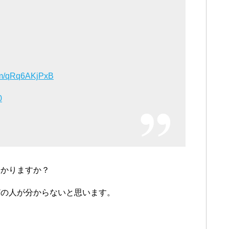
com/qRq6AKjPxB
0
分かりますか？
どの人が分からないと思います。