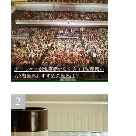
オリックス劇場座席の見え方！1階座席か
ら3階座席おすすめの座席は？