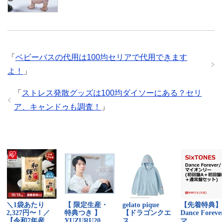
「
ベビーバスの代用は100均セリアで代用できます
よ！
」
「
ストレス発散グッズは100均ダイソーにある？セリ
ア、キャンドゥも調査！
」