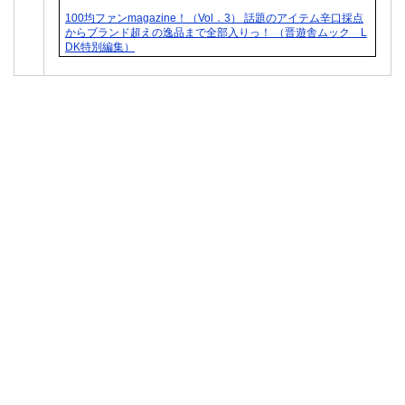
100均ファンmagazine！（Vol．3） 話題のアイテム辛口採点
からブランド超えの逸品まで全部入りっ！ （晋遊舎ムック L
DK特別編集）