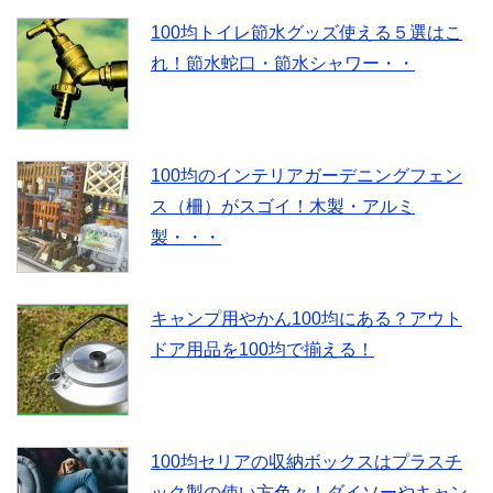
100均トイレ節水グッズ使える５選はこ
れ！節水蛇口・節水シャワー・・
100均のインテリアガーデニングフェン
ス（柵）がスゴイ！木製・アルミ
製・・・
キャンプ用やかん100均にある？アウト
ドア用品を100均で揃える！
100均セリアの収納ボックスはプラスチ
ック製の使い方色々！ダイソーやキャン