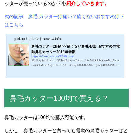
ッターが売っているのか？を
紹介していきます。
次の記事 鼻毛 カッターは痛い？痛くないおすすめは？
はこちら
pickup！トレンドnews＆info
鼻毛カッターは痛い？痛くない鼻毛処理 | おすすめの電
動鼻毛カッター2019年最新
https://sheeptg.com/1238.html
身だしなみの１つとして鼻毛が気になっており、上手く処理する方法を知りたいと
いう人も多いのはないでしょうか。大人なら最低限の身だしなみを整える必要はあ
りますし、普段から鼻毛をチェックしていくことは大切です。そこで今回は、鼻毛
カッターは痛い？痛くない鼻毛処理 | おすすめの鼻毛カッター2019年最新について紹
介していきます。次の記事 鼻毛カッター100均で買える？おすすめ３商品 | ダイソ
ーやセリアで人気！はこちら鼻毛カッターは痛い？痛くない鼻毛処理万が一人と会
話する時に鼻毛が生えていると、異性からの評...
鼻毛カッター100均で買える？
鼻毛カッターは100均で購入可能です。
しかし、鼻毛カッターと言っても電動の鼻毛カッターはと