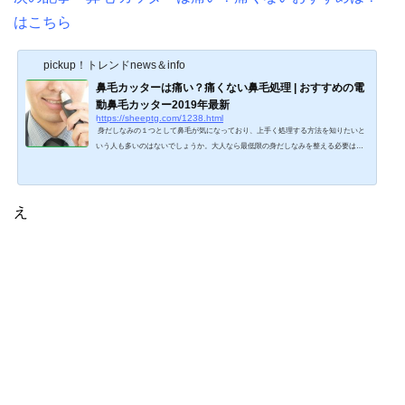
はこちら
pickup！トレンドnews＆info
鼻毛カッターは痛い？痛くない鼻毛処理 | おすすめの電
動鼻毛カッター2019年最新
https://sheeptg.com/1238.html
身だしなみの１つとして鼻毛が気になっており、上手く処理する方法を知りたいと
いう人も多いのはないでしょうか。大人なら最低限の身だしなみを整える必要はあ
りますし、普段から鼻毛をチェックしていくことは大切です。そこで今回は、鼻毛
カッターは痛い？痛くない鼻毛処理 | おすすめの鼻毛カッター2019年最新について紹
介していきます。次の記事 鼻毛カッター100均で買える？おすすめ３商品 | ダイソ
ーやセリアで人気！はこちら鼻毛カッターは痛い？痛くない鼻毛処理万が一人と会
え
話する時に鼻毛が生えていると、異性からの評...