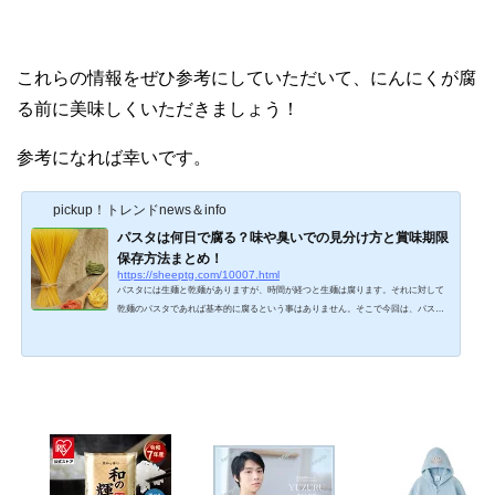
これらの情報をぜひ参考にしていただいて、にんにくが腐
る前に美味しくいただきましょう！
参考になれば幸いです。
pickup！トレンドnews＆info
パスタは何日で腐る？味や臭いでの見分け方と賞味期限
保存方法まとめ！
https://sheeptg.com/10007.html
パスタには生麺と乾麺がありますが、時間が経つと生麺は腐ります。それに対して
乾麺のパスタであれば基本的に腐るという事はありません。そこで今回は、パスタ
は何日で腐る？味や臭いでの見分け方と賞味期限 保存方法まとめ！について紹介し
ていきます。パスタは腐る？パスタの賞味期限は？結論、パスタは何日で腐るので
しょうか。パスタの各メーカーが推薦する賞味期限にもよりますが、生麺のパスタ
の賞味期限は、8℃以下の冷蔵保存したとしても約10日間です。乾麺のパスタ非常に
保存がきくので、乾麺のパスタの賞味期限は驚きの約３年...