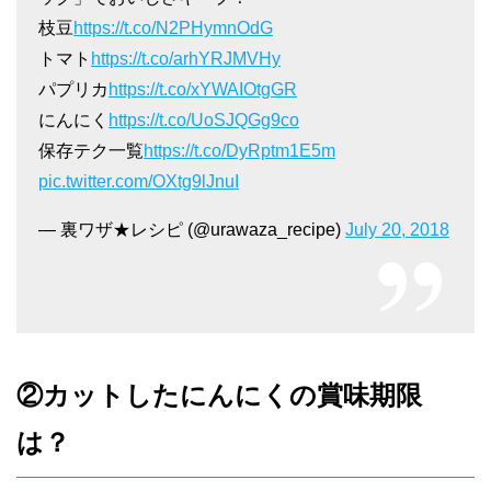
枝豆
https://t.co/N2PHymnOdG
トマト
https://t.co/arhYRJMVHy
パプリカ
https://t.co/xYWAIOtgGR
にんにく
https://t.co/UoSJQGg9co
保存テク一覧
https://t.co/DyRptm1E5m
pic.twitter.com/OXtg9lJnuI
— 裏ワザ★レシピ (@urawaza_recipe)
July 20, 2018
②カットしたにんにくの賞味期限
は？