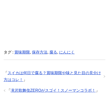
タグ :
賞味期限
,
保存方法
,
腐る
,
にんにく
「
スイカは何日で腐る？賞味期限や味と見た目の見分け
方はコレ！
」
「
滝沢歌舞伎ZEROがスゴイ！スノーマンコラボ！
」