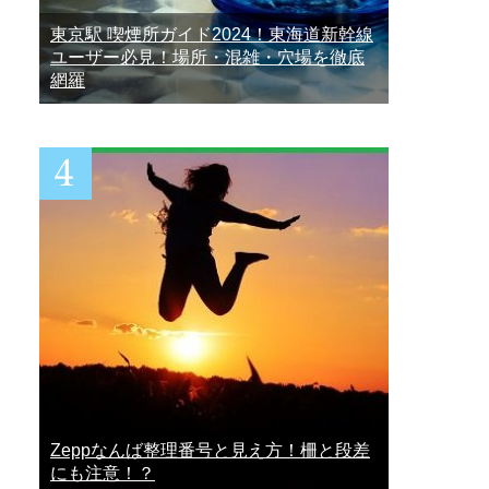
東京駅 喫煙所ガイド2024！東海道新幹線
ユーザー必見！場所・混雑・穴場を徹底
網羅
Zeppなんば整理番号と見え方！柵と段差
にも注意！？