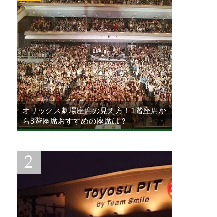
オリックス劇場座席の見え方！1階座席か
ら3階座席おすすめの座席は？