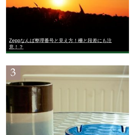
Zeppなんば整理番号と見え方！柵と段差にも注
意！？